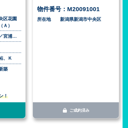
物件番号：M20091001
央区花園
所在地
新潟県新潟市中央区
（Ａ）
万代長嶺小学校／宮浦中学校
帖、Ｋ
新築
ン！
ご成約済み