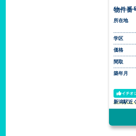
物件番号
所在地
学区
価格
間取
築年月
イチオ
新潟駅近