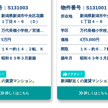
：S131003
物件番号：S131001
新潟県新潟市中央区花園
新潟県新潟市中
所在地
１丁目４－６ （Ｄ）
１丁目４－６ 
万代長嶺小学校／宮浦中学校
学区
5万円
価格
4万5,000円
１Ｋー約１４．２帖、Ｋ
間取
１Ｋ－約６．７
昭和６３年３月新築
築年月
昭和６３年３月
シ！
イチオシ！
くの賃貸マンション。
新潟駅近くの賃貸マンショ
詳しくはこちら
詳しくはこちら