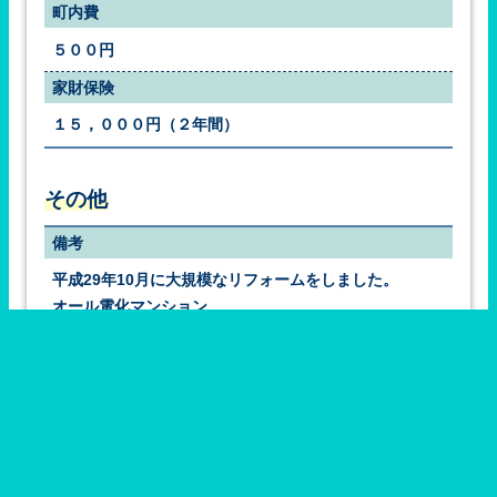
町内費
５００円
家財保険
１５，０００円（２年間）
その他
備考
平成29年10月に大規模なリフォームをしました。
オール電化マンション。
※鍵交換代　　２０，０００円（税抜）
※退去時、ハウスクリーニング、エアコンクリーニング
実施明渡し条件。
更新日付
2026年6月24日