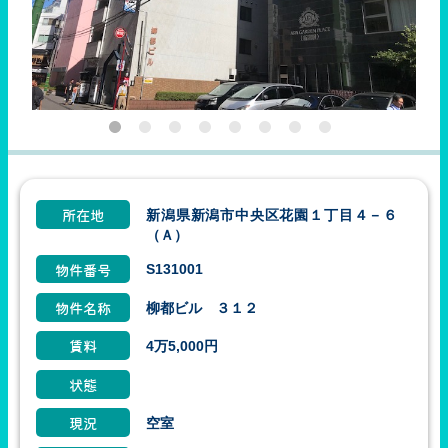
新潟県新潟市中央区花園１丁目４－６
所在地
（Ａ）
S131001
物件番号
柳都ビル ３１２
物件名称
4万5,000円
賃料
状態
空室
現況