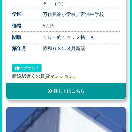
６ （Ｄ）
学区
万代長嶺小学校／宮浦中学校
価格
5万円
間取
１Ｋー約１４．２帖、Ｋ
築年月
昭和６３年３月新築
イチオシ！
新潟駅近くの賃貸マンション。
詳しくはこちら