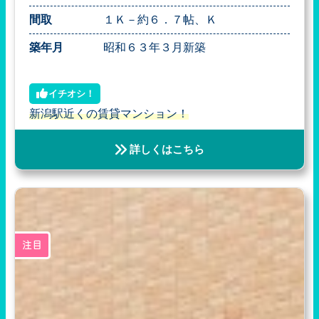
間取
１Ｋ－約６．７帖、Ｋ
築年月
昭和６３年３月新築
イチオシ！
新潟駅近くの賃貸マンション！
詳しくはこちら