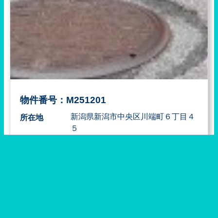
物件番号：M251201
新潟県新潟市中央区川端町６丁目４
所在地
５
学区
価格
4万円
間取
１DKキッチン4.8帖・和室６帖
築年月
昭和６１年１０月新築