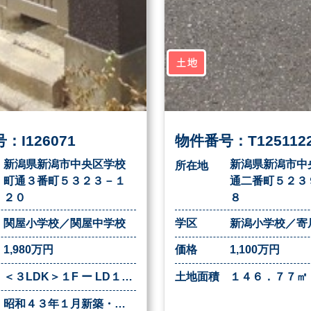
土地
：I126071
物件番号：T125112
新潟県新潟市中央区学校
新潟県新潟市中
所在地
町通３番町５３２３－１
通二番町５２３
２０
８
関屋小学校／関屋中学校
学区
新潟小学校／寄
1,980万円
価格
1,100万円
＜３LDK＞１F ー LD１２．３帖・K６帖・洋室８．５帖・トイレ・洗面所・浴室２F ー 洋室１７．３帖・洋室８．５帖・WIC２．５帖
土地面積
昭和４３年１月新築・他、増築等