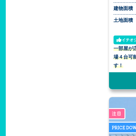
建物面積
土地面積
イチオ
一部屋が
場４台可
す！