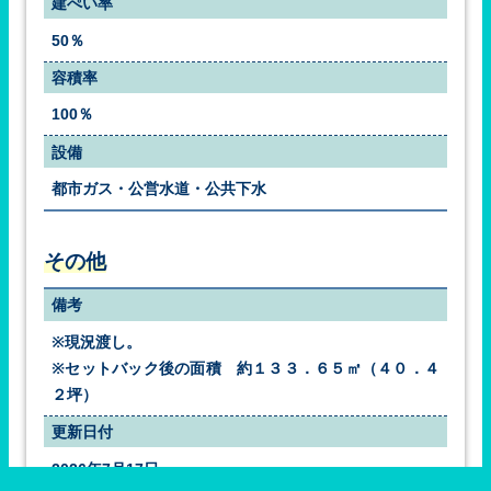
建ぺい率
50％
容積率
100％
設備
都市ガス・公営水道・公共下水
その他
備考
※現況渡し。
※セットバック後の面積　約１３３．６５㎡（４０．４
２坪）
更新日付
2026年7月17日