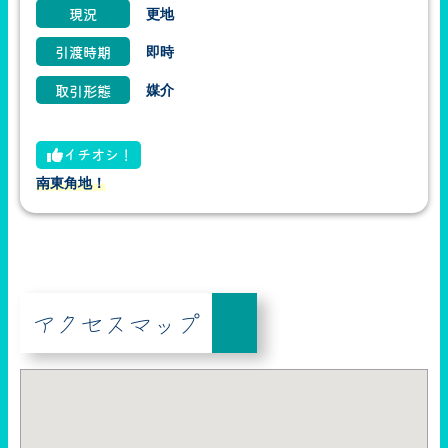
更地
現況
即時
引渡時期
媒介
取引形態
イチオシ！
南東角地！
アクセスマップ