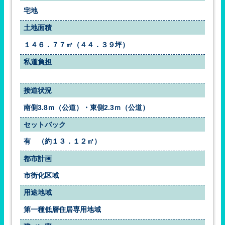
宅地
土地面積
１４６．７７㎡（４４．３９坪）
私道負担
接道状況
南側3.8ｍ（公道）・東側2.3ｍ（公道）
セットバック
有　（約１３．１２㎡）
都市計画
市街化区域
用途地域
第一種低層住居専用地域