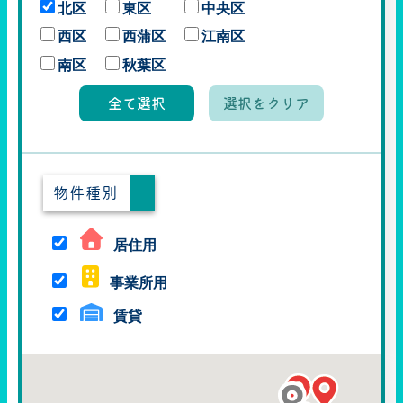
北区
東区
中央区
西区
西蒲区
江南区
南区
秋葉区
全て選択
選択をクリア
物件種別
居住用
事業所用
賃貸