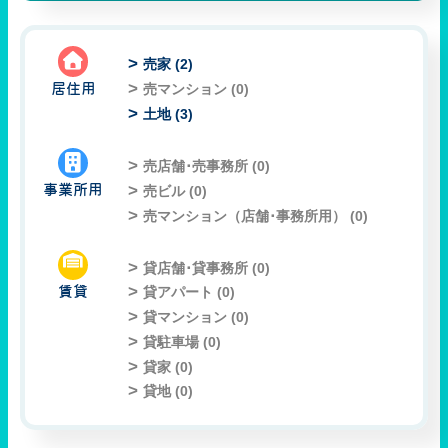
売家 (
2
)
居住用
売マンション (
0
)
土地 (
3
)
売店舗･売事務所 (
0
)
事業所用
売ビル (
0
)
売マンション（店舗･事務所用） (
0
)
貸店舗･貸事務所 (
0
)
賃貸
貸アパート (
0
)
貸マンション (
0
)
貸駐車場 (
0
)
貸家 (
0
)
貸地 (
0
)