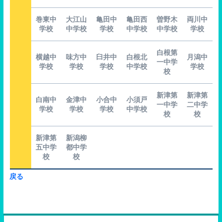
巻東中
大江山
亀田中
亀田西
曽野木
両川中
学校
中学校
学校
中学校
中学校
学校
白根第
横越中
味方中
臼井中
白根北
月潟中
一中学
学校
学校
学校
中学校
学校
校
新津第
新津第
白南中
金津中
小合中
小須戸
一中学
二中学
学校
学校
学校
中学校
校
校
新津第
新潟柳
五中学
都中学
校
校
戻る