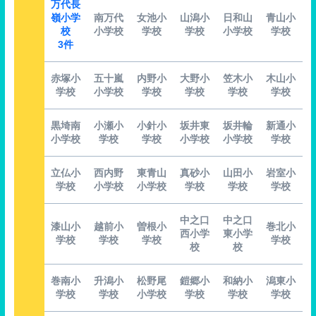
万代長
嶺小学
南万代
女池小
山潟小
日和山
青山小
校
小学校
学校
学校
小学校
学校
3件
赤塚小
五十嵐
内野小
大野小
笠木小
木山小
学校
小学校
学校
学校
学校
学校
黒埼南
小瀬小
小針小
坂井東
坂井輪
新通小
小学校
学校
学校
小学校
小学校
学校
立仏小
西内野
東青山
真砂小
山田小
岩室小
学校
小学校
小学校
学校
学校
学校
中之口
中之口
漆山小
越前小
曽根小
巻北小
西小学
東小学
学校
学校
学校
学校
校
校
巻南小
升潟小
松野尾
鎧郷小
和納小
潟東小
学校
学校
小学校
学校
学校
学校