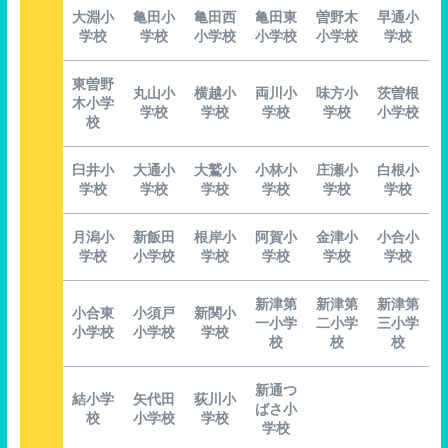
大淵小
亀田小
亀田西
亀田東
曽野木
早通小
学校
学校
小学校
小学校
小学校
学校
東曽野
丸山小
横越小
両川小
味方小
茨曽根
木小学
学校
学校
学校
学校
小学校
校
臼井小
大通小
大鷲小
小林小
庄瀬小
白根小
学校
学校
学校
学校
学校
学校
月潟小
新飯田
根岸小
阿賀小
金津小
小合小
学校
小学校
学校
学校
学校
学校
新津第
新津第
新津第
小合東
小須戸
新関小
一小学
二小学
三小学
小学校
小学校
学校
校
校
校
新通つ
結小学
矢代田
荻川小
ばさ小
校
小学校
学校
学校