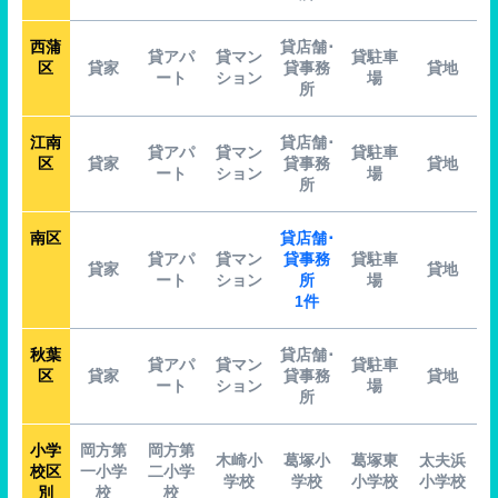
西蒲
貸店舗･
貸アパ
貸マン
貸駐車
区
貸家
貸事務
貸地
ート
ション
場
所
江南
貸店舗･
貸アパ
貸マン
貸駐車
区
貸家
貸事務
貸地
ート
ション
場
所
南区
貸店舗･
貸アパ
貸マン
貸事務
貸駐車
貸家
貸地
ート
ション
所
場
1件
秋葉
貸店舗･
貸アパ
貸マン
貸駐車
区
貸家
貸事務
貸地
ート
ション
場
所
小学
岡方第
岡方第
木崎小
葛塚小
葛塚東
太夫浜
校区
一小学
二小学
学校
学校
小学校
小学校
別
校
校