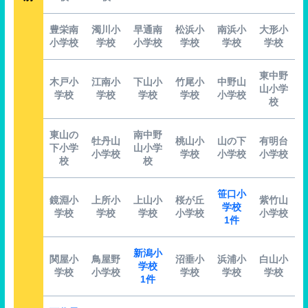
豊栄南
濁川小
早通南
松浜小
南浜小
大形小
小学校
学校
小学校
学校
学校
学校
東中野
木戸小
江南小
下山小
竹尾小
中野山
山小学
学校
学校
学校
学校
小学校
校
東山の
南中野
牡丹山
桃山小
山の下
有明台
下小学
山小学
小学校
学校
小学校
小学校
校
校
笹口小
鏡淵小
上所小
上山小
桜が丘
紫竹山
学校
学校
学校
学校
小学校
小学校
1件
新潟小
関屋小
鳥屋野
沼垂小
浜浦小
白山小
学校
学校
小学校
学校
学校
学校
1件