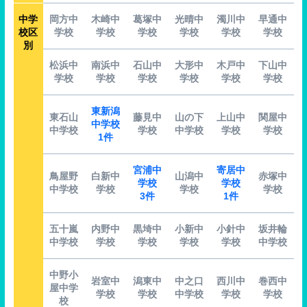
中学
岡方中
木崎中
葛塚中
光晴中
濁川中
早通中
校区
学校
学校
学校
学校
学校
学校
別
松浜中
南浜中
石山中
大形中
木戸中
下山中
学校
学校
学校
学校
学校
学校
東新潟
東石山
藤見中
山の下
上山中
関屋中
中学校
中学校
学校
中学校
学校
学校
1件
宮浦中
寄居中
鳥屋野
白新中
山潟中
赤塚中
学校
学校
中学校
学校
学校
学校
3件
1件
五十嵐
内野中
黒埼中
小新中
小針中
坂井輪
中学校
学校
学校
学校
学校
中学校
中野小
岩室中
潟東中
中之口
西川中
巻西中
屋中学
学校
学校
中学校
学校
学校
校