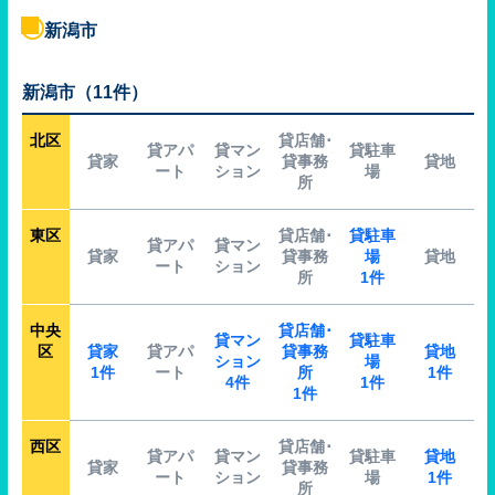
新潟市
新潟市（11件）
北区
貸店舗･
貸アパ
貸マン
貸駐車
貸家
貸事務
貸地
ート
ション
場
所
東区
貸店舗･
貸駐車
貸アパ
貸マン
貸家
貸事務
場
貸地
ート
ション
所
1件
中央
貸店舗･
貸マン
貸駐車
区
貸家
貸アパ
貸事務
貸地
ション
場
1件
ート
所
1件
4件
1件
1件
西区
貸店舗･
貸アパ
貸マン
貸駐車
貸地
貸家
貸事務
ート
ション
場
1件
所