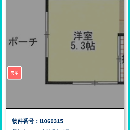
売家
物件番号：I1060315