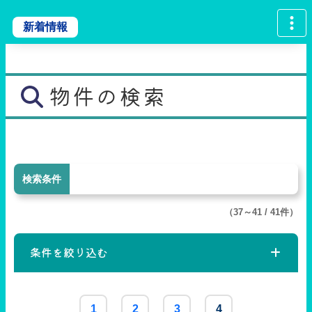
新着情報
物件の検索
検索条件
（37～41 / 41件）
条件を絞り込む
1
2
3
4